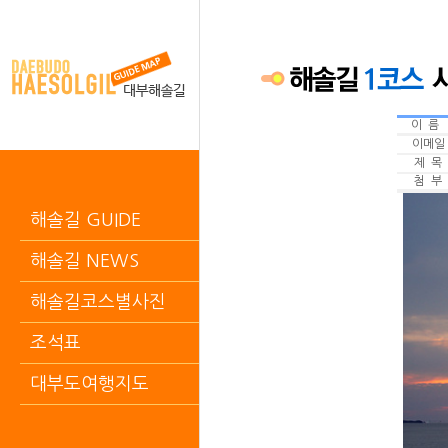
이 름
이메일
제 목
첨 부
해솔길 GUIDE
해솔길 NEWS
해솔길코스별사진
조석표
대부도여행지도