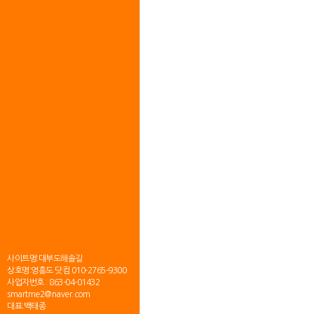
사이트명:대부도해솔길
상호명:영흥도 닷컴
010-2765-9300
사업자번호 : 863-04-01432
smartme2@naver.com
대표:백태종