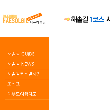
해솔길 GUIDE
해솔길 NEWS
해솔길코스별사진
조석표
대부도여행지도