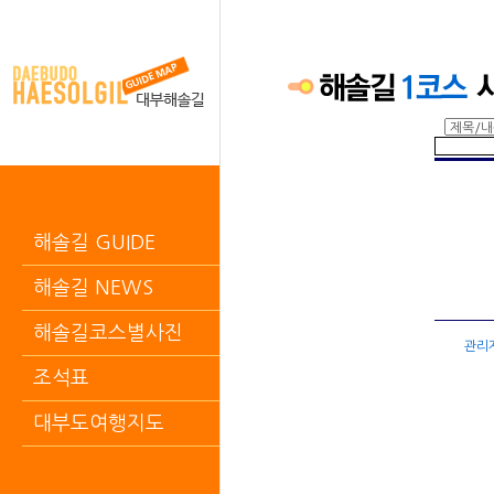
해솔길 GUIDE
해솔길 NEWS
해솔길코스별사진
관리
조석표
대부도여행지도