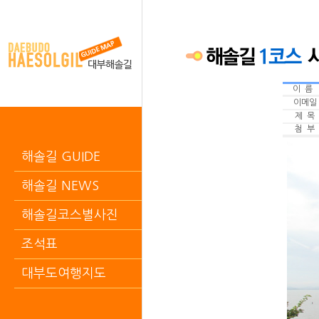
이 름
이메일
제 목
첨 부
해솔길 GUIDE
해솔길 NEWS
해솔길코스별사진
조석표
대부도여행지도