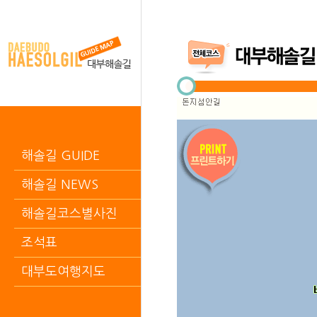
해솔길 GUIDE
해솔길 NEWS
해솔길코스별사진
조석표
대부도여행지도