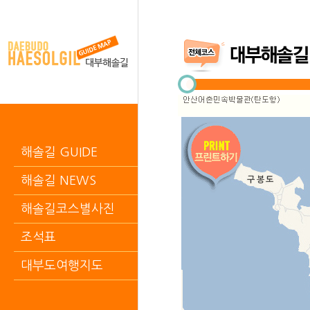
해솔길 GUIDE
해솔길 NEWS
해솔길코스별사진
조석표
대부도여행지도